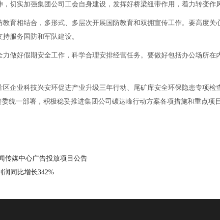
神，切实加强集团公司工会自身建设，发挥好桥梁纽带作用，着力转变作
教育相结合，多形式、多层次开展国防教育和双拥宣传工作。要高度关心
支持服务国防和军队建设。
力做好假期安全工作，科学合理安排经营任务。要做好包括办公场所在内
区企业科技兴安环促进产业升级三年行动、尾矿库安全环保隐患专项检查
资委统一部署，积极稳妥推进集团公司碳达峰行动方案各项措施和重点项目
新闻传媒中心广告投放项目公告
利润同比增长342%