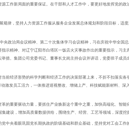
源工作新局面的重要保证。在干部和人才工作中，要更好地发挥党的政治
发展规律，坚持人力资源工作服从服务企业发展总体规划和阶段目标，适
中央政治局会议精神、第二十次集体学习会议精神，习在庆祝中华全国总工
要指示精神、对辽宁辽阳市白塔区一饭店火灾事故作出的重要指示，习主
实举措。集团公司党委书记、董事长文岗主持会议并讲话，党委班子成员
当前经济形势的科学判断和经济工作的决策部署上来，不折不扣落实各项
项行动激发员工活力，一体推进巡视整改、增储上产、科技赋能新材料、深
革的重要驱动力量，要抓住产业焕新这个重中之重，加快高端化、智能化
数据集建设，增加高质量数据供给，围绕生产、经营、工艺等领域，深度挖
党中央着眼巩固党长期执政的阶级基础和群众基础，坚持党对工会工作的